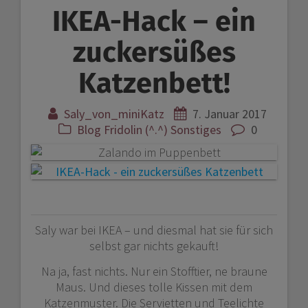
IKEA-Hack – ein
Beitragsnavigation
zuckersüßes
Katzenbett!
Saly_von_miniKatz
7. Januar 2017
Blog
Fridolin (^.^)
Sonstiges
0
Saly war bei IKEA – und diesmal hat sie für sich
selbst gar nichts gekauft!
Na ja, fast nichts. Nur ein Stofftier, ne braune
Maus. Und dieses tolle Kissen mit dem
Katzenmuster. Die Servietten und Teelichte