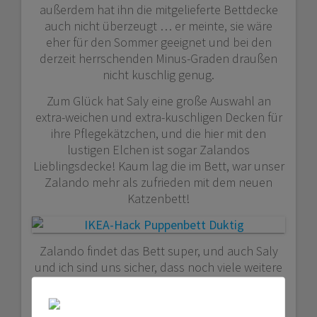
außerdem hat ihn die mitgelieferte Bettdecke
auch nicht überzeugt … er meinte, sie wäre
eher für den Sommer geeignet und bei den
derzeit herrschenden Minus-Graden draußen
nicht kuschlig genug.
Zum Glück hat Saly eine große Auswahl an
extra-weichen und extra-kuschligen Decken für
ihre Pflegekätzchen, und die hier mit den
lustigen Elchen ist sogar Zalandos
Lieblingsdecke! Kaum lag die im Bett, war unser
Zalando mehr als zufrieden mit dem neuen
Katzenbett!
Zalando findet das Bett super, und auch Saly
und ich sind uns sicher, dass noch viele weitere
Pflegekätzchen ihre Freude daran haben
werden!