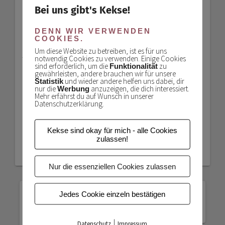
Wir haben das Bettchen dann noch ins
Bei uns gibt's Kekse!
Arbeitszimmer vor die Heizung getragen, weil
sich Zalando dort am liebsten aufhält, während
DENN WIR VERWENDEN
COOKIES.
Saly arbeitet und … oh … pssssst, ich glaube,
Um diese Website zu betreiben, ist es für uns
jetzt ist er eingeschlafen! Dann schleich ich mich
notwendig Cookies zu verwenden. Einige Cookies
mal auf Zehenspitzen raus.
sind erforderlich, um die
zu
Funktionalität
gewährleisten, andere brauchen wir für unsere
und wieder andere helfen uns dabei, dir
Statistik
Bis zum nächsten Mal! Ganz leise Grüße, dein
nur die
anzuzeigen, die dich interessiert.
Werbung
Mehr erfährst du auf Wunsch in unserer
Datenschutzerklärung.
Kekse sind okay für mich - alle Cookies
zulassen!
Duktig
IKEA
ikea-hack
Katzenbett
Nur die essenziellen Cookies zulassen
VORHERIGER
NÄCHSTER
VORHERIGE:
WEITER:
ZITATE
Jedes Cookie einzeln bestätigen
BEITRAG:
BEITRAG:
DIE PENNY-
UND SPRÜCHE:
CHALLENGE
GLÜCKLICH
FÜR’S
STEHT DIR!
|
KATZENZIMMER!
Datenschutz
Impressum