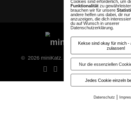
Cookies sind erforderlich, um d
Funktionalität
zu gewährleiste
brauchen wir für unsere
Statist
andere helfen uns dabei, dir nur
anzuzeigen, die dich interessier
du auf Wunsch in unserer
Datenschutzerklärung.
Kekse sind okay für mich - 
zulassen!
© 2026 miniKatz. Sylvia Kepler-Albert
Nur die essenziellen Cooki
Jedes Cookie einzeln be
|
Datenschutz
Impre