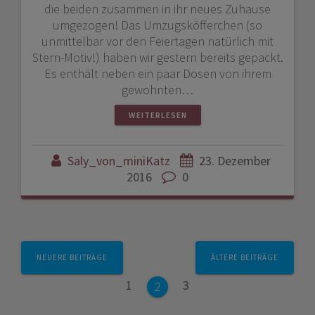
die beiden zusammen in ihr neues Zuhause
umgezogen! Das Umzugsköfferchen (so
unmittelbar vor den Feiertagen natürlich mit
Stern-Motiv!) haben wir gestern bereits gepackt.
Es enthält neben ein paar Dosen von ihrem
gewohnten…
WEITERLESEN
Saly_von_miniKatz
23. Dezember
2016
0
Beitrags-
NEUERE BEITRÄGE
ÄLTERE BEITRÄGE
Navigation
Seite
Seite
1
3
Seite
2