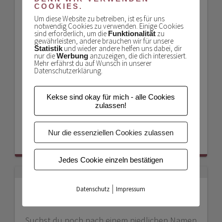
COOKIES.
andere als alltäglich, was uns kurz vor
Um diese Website zu betreiben, ist es für uns
Heiligabend passiert ist! Es gab eine
notwendig Cookies zu verwenden. Einige Cookies
Weihnachtsüberraschung für miniKatz! Der
sind erforderlich, um die
zu
Funktionalität
gewährleisten, andere brauchen wir für unsere
Postbote brachte ein herzallerliebst verpacktes
und wieder andere helfen uns dabei, dir
Statistik
nur die
anzuzeigen, die dich interessiert.
Päckchen zu uns. Der Absender war mir jedoch
Werbung
Mehr erfährst du auf Wunsch in unserer
völlig unbekannt. Hmmm … ob da was falsch
Datenschutzerklärung.
gelaufen…
Kekse sind okay für mich - alle Cookies
WEITERLESEN
zulassen!
Saly_von_miniKatz
28. Dezember
Nur die essenziellen Cookies zulassen
2016
0
Jedes Cookie einzeln bestätigen
|
Datenschutz
Impressum
100 beliebte Katzennamen
Suchst du noch nach einem niedlichen Namen